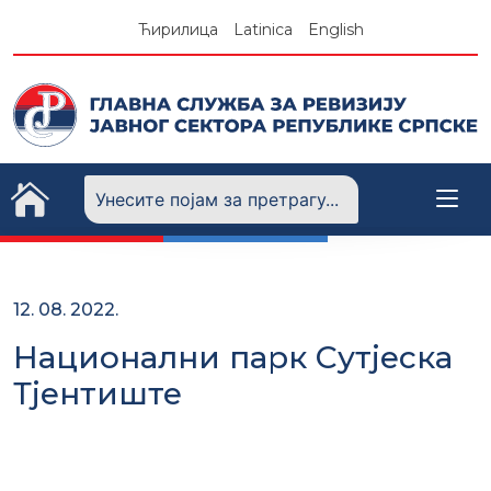
Skip
Ћирилица
Latinica
English
to
content
12. 08. 2022.
Национални парк Сутјеска
Тјентиште