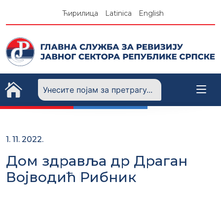
Skip
Ћирилица
Latinica
English
to
content
1. 11. 2022.
Дом здравља др Драган
Војводић Рибник