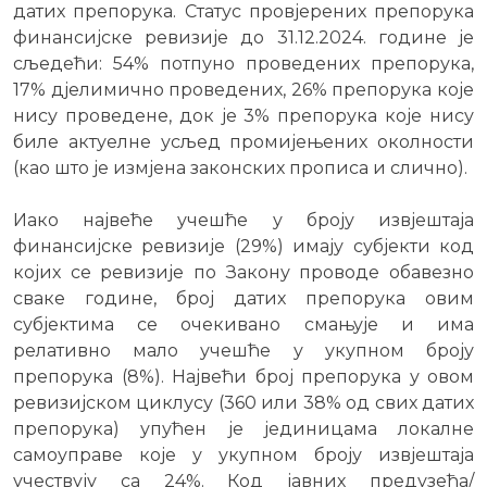
датих препорука. Статус провјерених препорука
финансијске ревизије до 31.12.2024. године је
сљедећи: 54% потпуно проведених препорука,
17% дјелимично проведених, 26% препорука које
нису проведене, док је 3% препорука које нису
биле актуелне усљед промијењених околности
(као што је измјена законских прописа и слично).
Иако највеће учешће у броју извјештаја
финансијске ревизије (29%) имају субјекти код
којих се ревизије по Закону проводе обавезно
сваке године, број датих препорука овим
субјектима се очекивано смањује и има
релативно мало учешће у укупном броју
препорука (8%). Највећи број препорука у овом
ревизијском циклусу (360 или 38% од свих датих
препорука) упућен је јединицама локалне
самоуправе које у укупном броју извјештаја
учествују са 24%. Код јавних предузећа/