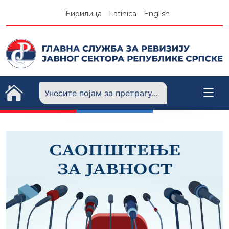
Skip
Ћирилица
Latinica
English
to
content