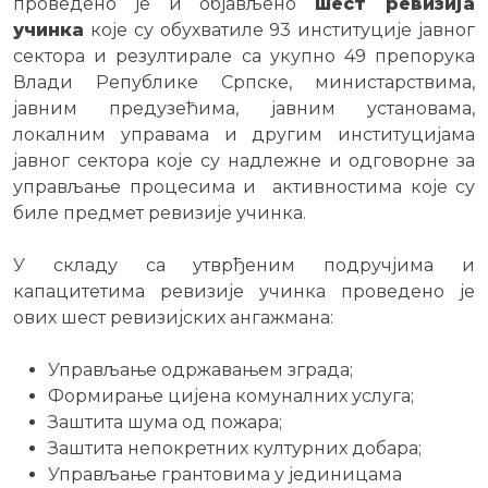
проведено је и објављено
шест ревизија
учинка
које су обухватиле 93 институције јавног
сектора и резултирале са укупно 49 препорука
Влади Републике Српске, министарствима,
јавним предузећима, јавним установама,
локалним управама и другим институцијама
јавног сектора које су надлежне и одговорне за
управљање процесима и активностима које су
биле предмет ревизије учинка.
У складу са утврђеним подручјима и
капацитетима ревизије учинка проведено је
ових шест ревизијских ангажмана:
Управљање одржавањем зграда;
Формирање цијена комуналних услуга;
Заштита шума од пожара;
Заштита непокретних културних добара;
Управљање грантовима у јединицама