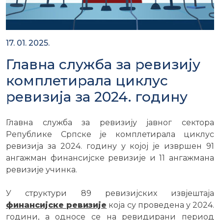
17. 01. 2025.
Главна служба за ревизију
комплетирала циклус
ревизија за 2024. годину
Главна служба за ревизију јавног сектора
Републике Српске је комплетирала циклус
ревизија за 2024. годину у којој је извршен 91
ангажман финансијске ревизије и 11 ангажмана
ревизије учинка.
У структури 89 ревизијских извјештаја
финансијске ревизије
која су проведена у 2024.
години, а односе се на ревидирани период