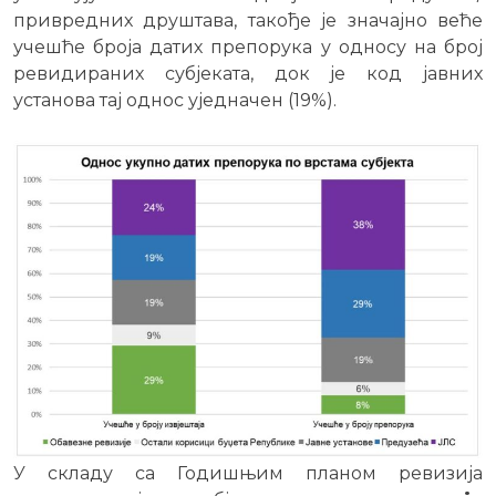
привредних друштава, такође је значајно веће
учешће броја датих препорука у односу на број
ревидираних субјеката, док је код јавних
установа тај однос уједначен (19%).
У складу са Годишњим планом ревизија