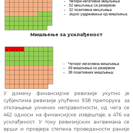
Мишљење за усклађеност
У домену финансијске ревизије укупно је
субјектима ревизије упућено 938 препорука за
отклањање уочених неправилности, од чега се
462 односи на финансијске извјештаје, а 476 на
усклађеност. У току ревизијских ангажмана се
врши и провјера степена проведености раније