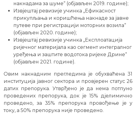
накнадама за шуме“ (објављен 2019. године);
Извјештај ревизије учинка „Ефикасност
прикупљања и коришћења накнаде за јавне
путеве при регистрацији моторних возила“
(објављен 2020. године);
Извјештај ревизије учинка „Експлоатација
ријечног материјала као сегмент интегралног
уређења и заштите водотока ријеке Дрине“
(објављен 2021. године).
Овим накнадним прегледима је обухваћенa 31
институција јавног сектора и провјерен статус 26
датих препорука. Утврђено је да нема потпуно
проведених препорука, док је 15% дјелимично
проведено, за 35% препорука провођење је у
току, а 50% препорука није проведено.