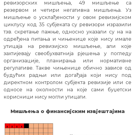
ревизорских мишљења, 49 мишљење са
резервом и четири негативна мишљења. Уз
мишљење о усклађености у овом ревизијском
циклусу код 35 субјеката су ревизори изразили
тзв. скретање пажње, односно указали су на на
одређена питања и чињенице које нису имале
утицаја на ревизијско мишљење, али које
захтијевају свеобухватнија рјешења у погледу
организације, планирања или нормативне
регулативе. Такве чињенице обично зависе од
будућих радњи или догађаја који нису под
директном контролом субјекта ревизије или се
односе на околности на које сами буџетски
корисници нису могли утицати.
Мишљења о финансијским извјештајима