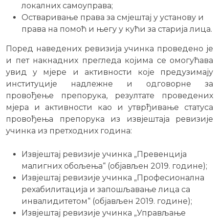
локалних самоуправа;
Остваривање права за смјештај у установу и
права на помоћ и његу у кући за старија лица.
Поред наведених ревизија учинка проведено је
и пет накнадних прегледа којима се омогућава
увид у мјере и активности које предузимају
институције надлежне и одговорне за
провођење препорука, резултате проведених
мјера и активности као и утврђивање статуса
провођења препорука из извјештаја ревизије
учинка из претходних година:
Извјештај ревизије учинка „Превенција
малигних обољења“ (објављен 2019. године);
Извјештај ревизије учинка „Професионална
рехабилитација и запошљавање лица са
инвалидитетом“ (објављен 2019. године);
Извјештај ревизије учинка „Управљање