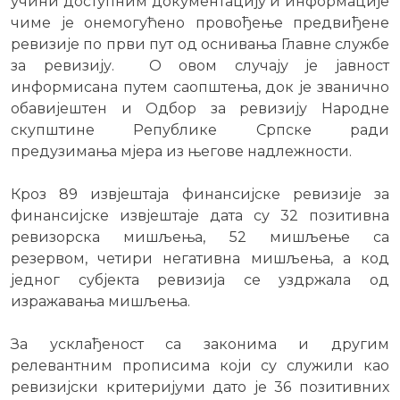
учини доступним документацију и информације
чиме је онемогућено провођење предвиђене
ревизије по први пут од оснивања Главне службе
за ревизију. О овом случају је јавност
информисана путем саопштења, док је званично
обавијештен и Одбор за ревизију Народне
скупштине Републике Српске ради
предузимања мјера из његове надлежности.
Кроз 89 извјештаја финансијске ревизије за
финансијске извјештаје дата су 32 позитивна
ревизорска мишљења, 52 мишљење са
резервом, четири негативна мишљења, а код
једног субјекта ревизија се уздржала од
изражавања мишљења.
За усклађеност са законима и другим
релевантним прописима који су служили као
ревизијски критеријуми дато је 36 позитивних