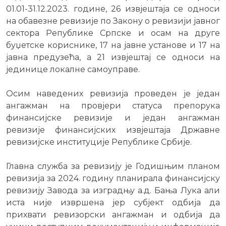
01.01-31.12.2023. године, 26 извјештаја се односи
на обавезне ревизије по Закону о ревизији јавног
сектора Републике Српске и осам на друге
буџетске кориснике, 17 на јавне установе и 17 на
јавна предузећа, а 21 извјештај се односи на
јединице локалне самоуправе.
Осим наведених ревизија проведен је један
ангажман на провјери статуса препорука
финансијске ревизије и један ангажман
ревизије финансијских извјештаја Државне
ревизијске институције Републике Србије.
Главна служба за ревизију је Годишњим планом
ревизија за 2024. годину планирала финансијску
ревизију Завода за изградњу а.д. Бања Лука али
иста није извршена јер субјект одбија да
прихвати ревизорски ангажман и одбија да