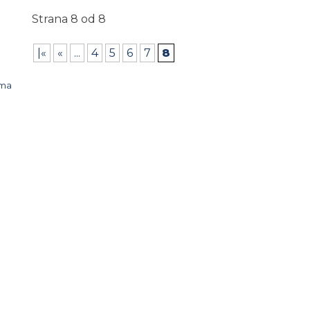
Strana 8 od 8
|«
«
...
4
5
6
7
8
ima