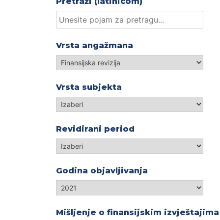
Pretraži (latinicom)
Vrsta angažmana
Vrsta
angažmana
Vrsta subjekta
Izaberi
Revidirani period
Revidirani
period
Godina objavljivanja
Godina
objavljivanja
Mišljenje o finansijskim izvještajima